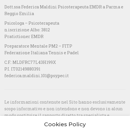
Dott.ssa Federica Maldini Psicoterapeuta EMDR a Parma e
Reggio Emilia
Psicologa – Psicoterapeuta
n.iscrizione Albo: 3812
Pratictioner EMDR
Preparatore Mentale PM2 – FITP
Federazione Italiana Tennis e Padel
C.F.: MLDFRC77L43H199X
P.I. IT02149880391
federica.maldini.101@psypec.it
Le informazioni contenute nel Sito hanno esclusivamente
scopo informativo e non intendono e non devono in alcun
modo sostituire il rapporto diretto tra specialista e
paziente o la visita specialistica.
Cookies Policy