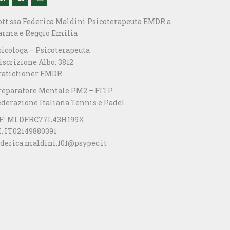
ott.ssa Federica Maldini Psicoterapeuta EMDR a
arma e Reggio Emilia
sicologa – Psicoterapeuta
iscrizione Albo: 3812
ratictioner EMDR
reparatore Mentale PM2 – FITP
ederazione Italiana Tennis e Padel
.F.: MLDFRC77L43H199X
I. IT02149880391
ederica.maldini.101@psypec.it