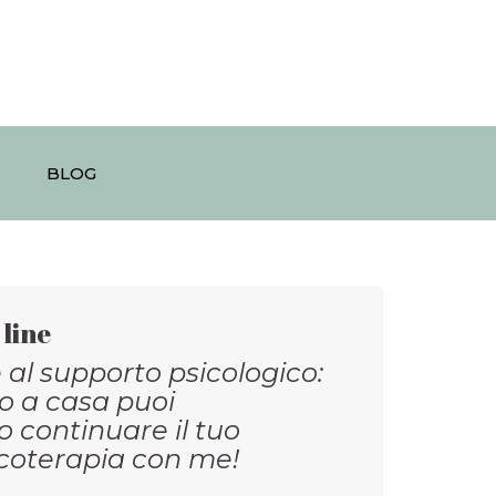
BLOG
 CON SKYPE
 line
 al supporto psicologico:
o a casa puoi
o continuare il tuo
icoterapia con me!