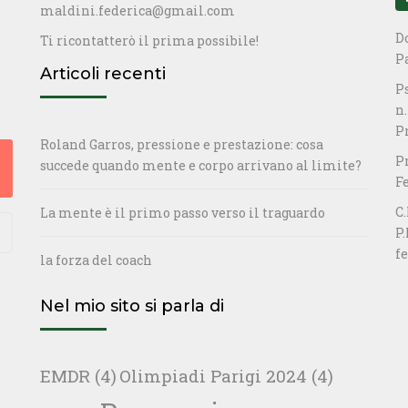
maldini.federica@gmail.com
D
Ti ricontatterò il prima possibile!
P
Articoli recenti
P
n.
P
Roland Garros, pressione e prestazione: cosa
P
succede quando mente e corpo arrivano al limite?
F
C
La mente è il primo passo verso il traguardo
P.
f
la forza del coach
Nel mio sito si parla di
EMDR
(4)
Olimpiadi Parigi 2024
(4)